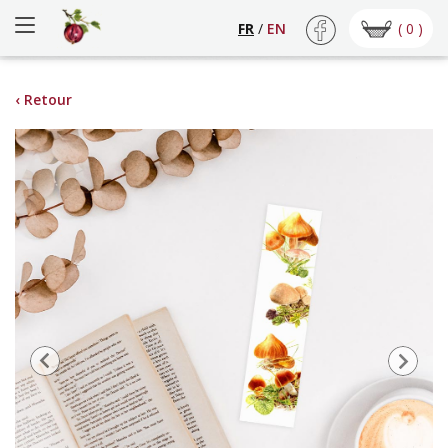
( 0 )
FR
/
EN
‹ Retour