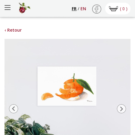
( 0 )
FR
/
EN
‹ Retour