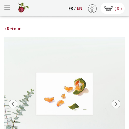
( 0 )
FR
/
EN
‹ Retour